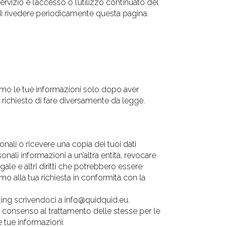
Servizio e l’accesso o l’utilizzo continuato del
o di rivedere periodicamente questa pagina.
remo le tue informazioni solo dopo aver
 richiesto di fare diversamente da legge.
sonali o ricevere una copia dei tuoi dati
sonali informazioni a un’altra entità, revocare
egale e altri diritti che potrebbero essere
emo alla tua richiesta in conformità con la
ting scrivendoci a info@quidquid.eu.
il consenso al trattamento delle stesse per le
le tue informazioni.