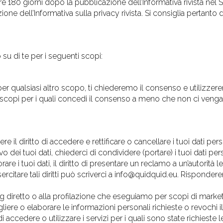
gore 180 giorni dopo la pubblicazione dell’Informativa rivista nel 
zione dell’Informativa sulla privacy rivista. Si consiglia pertant
u di te per i seguenti scopi:
per qualsiasi altro scopo, ti chiederemo il consenso e utilizze
i scopi per i quali concedi il consenso a meno che non ci venga
e il diritto di accedere e rettificare o cancellare i tuoi dati per
vo dei tuoi dati, chiederci di condividere (portare) i tuoi dati per
re i tuoi dati, il diritto di presentare un reclamo a un’autorità l
 esercitare tali diritti può scriverci a info@quidquid.eu. Risponder
ng diretto o alla profilazione che eseguiamo per scopi di marke
liere o elaborare le informazioni personali richieste o revochi 
di accedere o utilizzare i servizi per i quali sono state richieste 