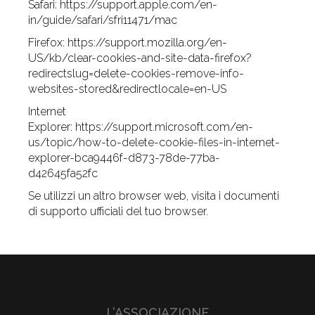
Safari:
https://support.apple.com/en-
in/guide/safari/sfri11471/mac
Firefox:
https://support.mozilla.org/en-
US/kb/clear-cookies-and-site-data-firefox?
redirectslug=delete-cookies-remove-info-
websites-stored&redirectlocale=en-US
Internet
Explorer:
https://support.microsoft.com/en-
us/topic/how-to-delete-cookie-files-in-internet-
explorer-bca9446f-d873-78de-77ba-
d42645fa52fc
Se utilizzi un altro browser web, visita i documenti
di supporto ufficiali del tuo browser.
L’ASSOCIAZIONE