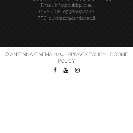
Email: info@quidquid.eu
P.IVA e CF: 05380650266
PEC: quidquid@lamiapec.it
© ANTENNA CINEMA 2024 -
PRIVACY POLICY
-
COOKIE
POLICY